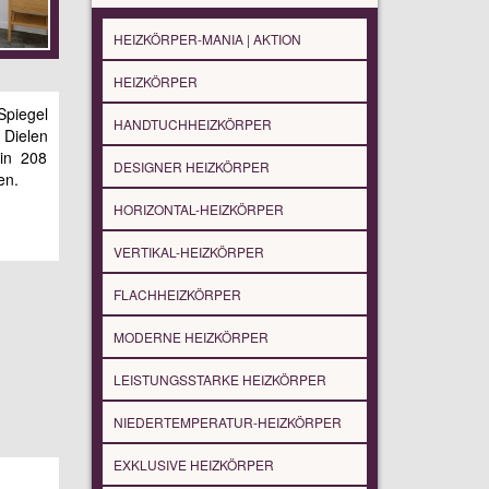
HEIZKÖRPER-MANIA | AKTION
HEIZKÖRPER
Spiegel
HANDTUCHHEIZKÖRPER
 Dielen
in 208
DESIGNER HEIZKÖRPER
en.
HORIZONTAL-HEIZKÖRPER
VERTIKAL-HEIZKÖRPER
FLACHHEIZKÖRPER
MODERNE HEIZKÖRPER
LEISTUNGSSTARKE HEIZKÖRPER
NIEDERTEMPERATUR-HEIZKÖRPER
EXKLUSIVE HEIZKÖRPER