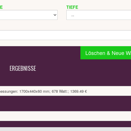
TE
TIEFE
Löschen & Neue W
ERGEBNISSE
bmessungen: 1700x440x60 mm; 678 Watt:; 1369.49 €