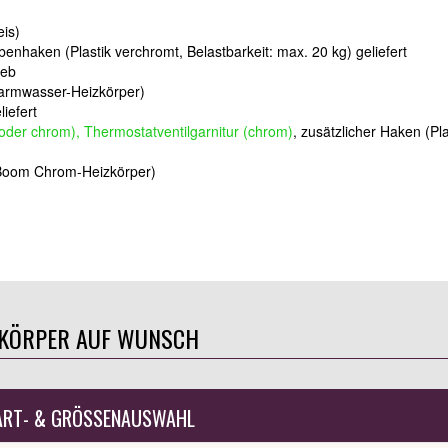
eis)
benhaken (Plastik verchromt, Belastbarkeit: max. 20 kg) geliefert
ieb
 Warmwasser-Heizkörper)
iefert
g oder chrom), Thermostatventilgarnitur (chrom)
, zusätzlicher Haken (Pla
 >Boom Chrom-Heizkörper)
ZKÖRPER AUF WUNSCH
ART- & GRÖSSENAUSWAHL