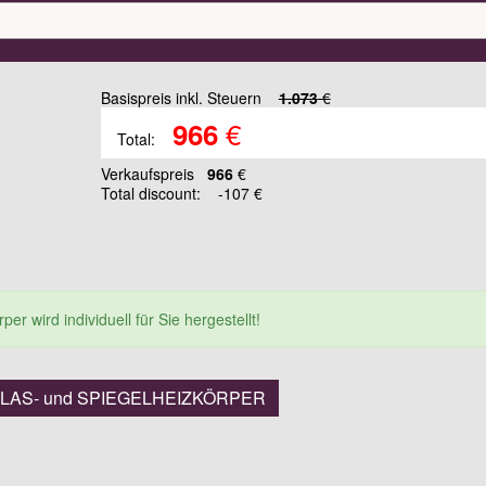
Basispreis inkl. Steuern
1.073
€
€
966
Total:
Verkaufspreis
966
€
Total discount:
-107 €
er wird individuell für Sie hergestellt!
 GLAS- und SPIEGELHEIZKÖRPER