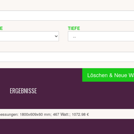
TE
TIEFE
Löschen & Neue W
ERGEBNISSE
bmessungen: 1800x609x60 mm; 467 Watt:; 1072.98 €