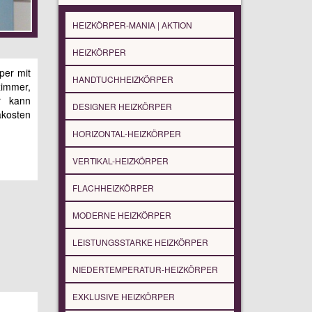
HEIZKÖRPER-MANIA | AKTION
HEIZKÖRPER
per mit
HANDTUCHHEIZKÖRPER
zimmer,
r kann
DESIGNER HEIZKÖRPER
akosten
HORIZONTAL-HEIZKÖRPER
VERTIKAL-HEIZKÖRPER
FLACHHEIZKÖRPER
MODERNE HEIZKÖRPER
LEISTUNGSSTARKE HEIZKÖRPER
NIEDERTEMPERATUR-HEIZKÖRPER
EXKLUSIVE HEIZKÖRPER