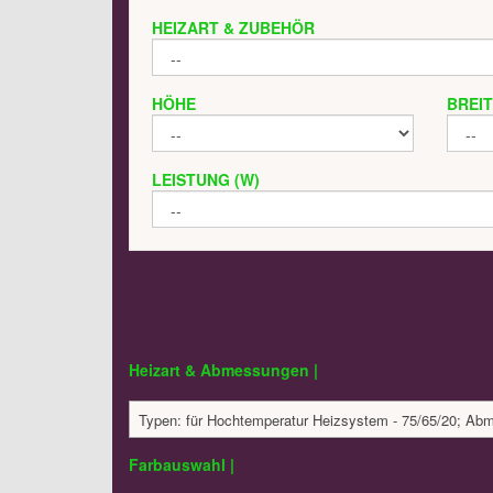
HEIZART & ZUBEHÖR
HÖHE
BREI
LEISTUNG (W)
Heizart & Abmessungen |
Typen: für Hochtemperatur Heizsystem - 75/65/20; A
Farbauswahl |