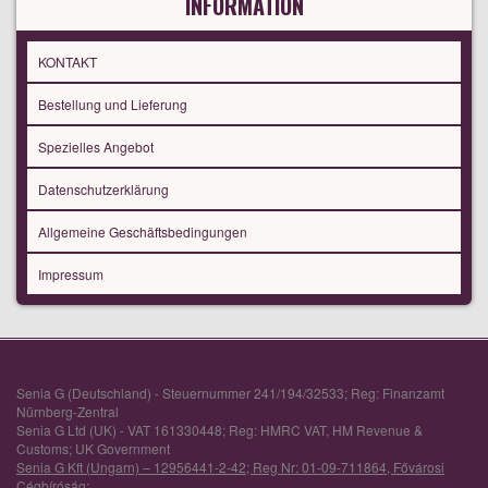
INFORMATION
KONTAKT
Bestellung und Lieferung
Spezielles Angebot
Datenschutzerklärung
Allgemeine Geschäftsbedingungen
Impressum
Senia G (Deutschland) - Steuernummer 241/194/32533; Reg: Finanzamt
Nürnberg-Zentral
Senia G Ltd (UK) - VAT 161330448; Reg: HMRC VAT, HM Revenue &
Customs; UK Government
Senia G Kft (Ungarn) – 12956441-2-42; Reg Nr: 01-09-711864, Fővárosi
Cégbíróság;