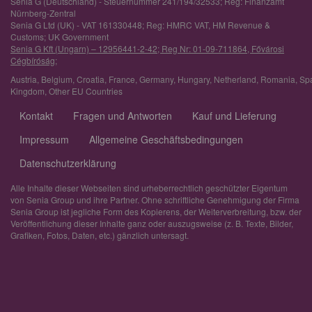
Senia G (Deutschland) - Steuernummer 241/194/32533; Reg: Finanzamt
Nürnberg-Zentral
Senia G Ltd (UK) - VAT 161330448; Reg: HMRC VAT, HM Revenue &
Customs; UK Government
Senia G Kft (Ungarn) – 12956441-2-42; Reg Nr: 01-09-711864, Fővárosi
Cégbíróság;
Austria
,
Belgium
,
Croatia
,
France
,
Germany
,
Hungary
,
Netherland
,
Romania
,
Sp
Kingdom
,
Other EU Countries
Kontakt
Fragen und Antworten
Kauf und Lieferung
Impressum
Allgemeine Geschäftsbedingungen
Datenschutzerklärung
Alle Inhalte dieser Webseiten sind urheberrechtlich geschützter Eigentum
von Senia Group und ihre Partner. Ohne schriftliche Genehmigung der Firma
Senia Group ist jegliche Form des Kopierens, der Weiterverbreitung, bzw. der
Veröffentlichung dieser Inhalte ganz oder auszugsweise (z. B. Texte, Bilder,
Grafiken, Fotos, Daten, etc.) gänzlich untersagt.