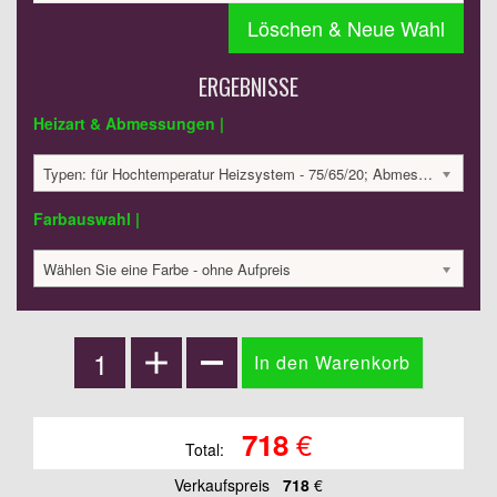
Löschen & Neue Wahl
ERGEBNISSE
Heizart & Abmessungen |
Typen: für Hochtemperatur Heizsystem - 75/65/20; Abmessungen: 160x500x55mm, 1-reihig; 104 Watt:; 717.97 €
Farbauswahl |
Wählen Sie eine Farbe - ohne Aufpreis
€
718
Total:
Verkaufspreis
718
€