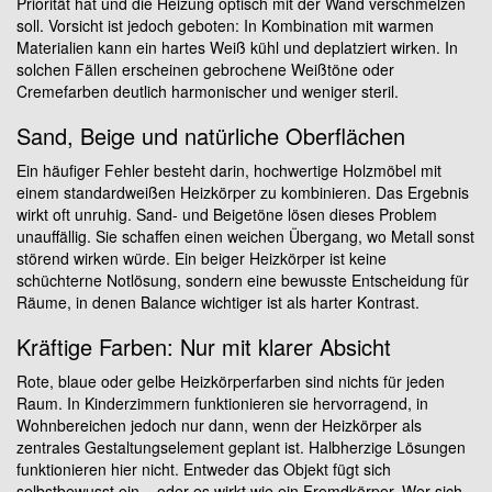
Priorität hat und die Heizung optisch mit der Wand verschmelzen
soll. Vorsicht ist jedoch geboten: In Kombination mit warmen
Materialien kann ein hartes Weiß kühl und deplatziert wirken. In
solchen Fällen erscheinen gebrochene Weißtöne oder
Cremefarben deutlich harmonischer und weniger steril.
Sand, Beige und natürliche Oberflächen
Ein häufiger Fehler besteht darin, hochwertige Holzmöbel mit
einem standardweißen Heizkörper zu kombinieren. Das Ergebnis
wirkt oft unruhig. Sand- und Beigetöne lösen dieses Problem
unauffällig. Sie schaffen einen weichen Übergang, wo Metall sonst
störend wirken würde. Ein beiger Heizkörper ist keine
schüchterne Notlösung, sondern eine bewusste Entscheidung für
Räume, in denen Balance wichtiger ist als harter Kontrast.
Kräftige Farben: Nur mit klarer Absicht
Rote, blaue oder gelbe Heizkörperfarben sind nichts für jeden
Raum. In Kinderzimmern funktionieren sie hervorragend, in
Wohnbereichen jedoch nur dann, wenn der Heizkörper als
zentrales Gestaltungselement geplant ist. Halbherzige Lösungen
funktionieren hier nicht. Entweder das Objekt fügt sich
selbstbewusst ein – oder es wirkt wie ein Fremdkörper. Wer sich