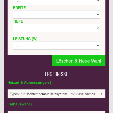
BREITE
TIEFE
LEISTUNG (W)
Löschen & Neue Wahl
ERGEBNISSE
Heizart & Abmessungen |
Typen: für Hochtemperatur Heizsystem - 75/65/20; Abmessungen: 710x500x50 mm; 285 Watt:; 2372.07 €
Farbauswahl |