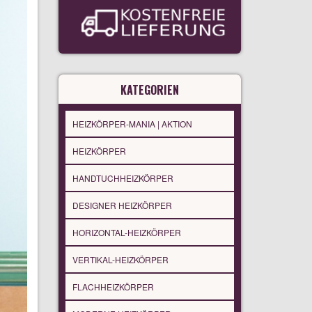
KATEGORIEN
HEIZKÖRPER-MANIA | AKTION
HEIZKÖRPER
HANDTUCHHEIZKÖRPER
DESIGNER HEIZKÖRPER
HORIZONTAL-HEIZKÖRPER
VERTIKAL-HEIZKÖRPER
FLACHHEIZKÖRPER