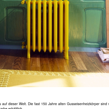
s auf dieser Welt. Die fast 150 Jahre alten Gusseisenheizkörper sind 
rbe erhältlich.