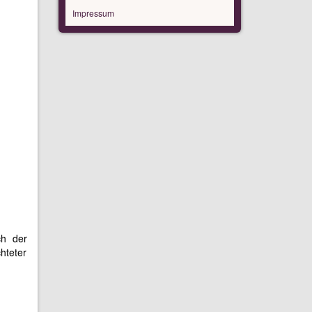
Impressum
ch der
hteter