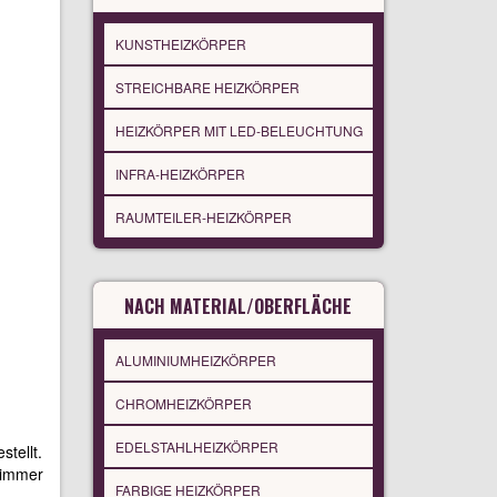
KUNSTHEIZKÖRPER
STREICHBARE HEIZKÖRPER
HEIZKÖRPER MIT LED-BELEUCHTUNG
INFRA-HEIZKÖRPER
RAUMTEILER-HEIZKÖRPER
NACH MATERIAL/OBERFLÄCHE
ALUMINIUMHEIZKÖRPER
CHROMHEIZKÖRPER
EDELSTAHLHEIZKÖRPER
tellt.
immer
FARBIGE HEIZKÖRPER