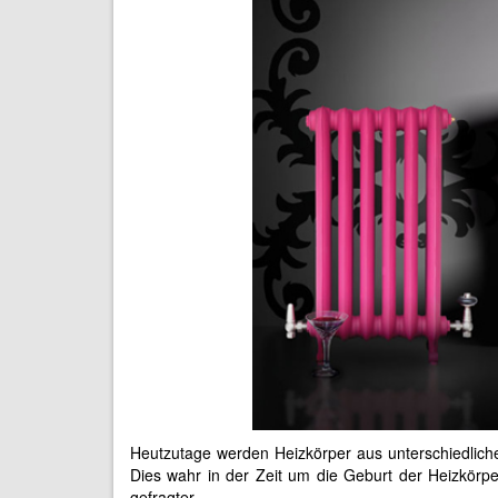
Heutzutage werden Heizkörper aus unterschiedliche
Dies wahr in der Zeit um die Geburt der Heizkörpe
gefragter.