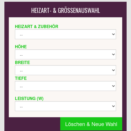
HEIZART- & GRÖSSENAUSWAHL
HEIZART & ZUBEHÖR
HÖHE
BREITE
TIEFE
LEISTUNG (W)
Löschen & Neue Wahl