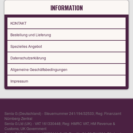
INFORMATION
KONTAKT
Bestellung und Lieferung
Spezielles Angebot
Datenschutzerklärung
Allgemeine Geschäftsbedingungen
Impressum
Senia G (Deutschland) - Steuernummer 241/194/32533; Reg: Finanzamt
Nürnberg-Zentral
Senia G Ltd (UK) - VAT 161330448; Reg: HMRC VAT, HM Revenue &
Customs; UK Government