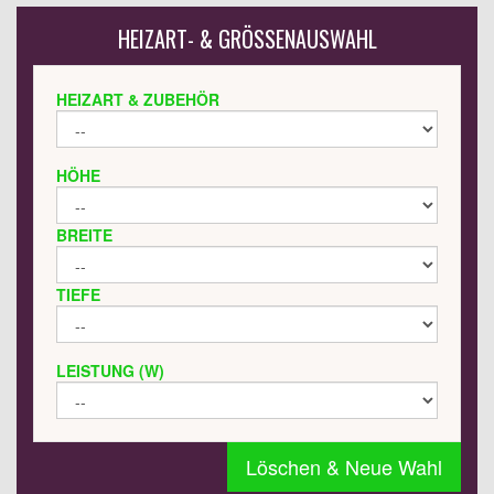
HEIZART- & GRÖSSENAUSWAHL
HEIZART & ZUBEHÖR
HÖHE
BREITE
TIEFE
LEISTUNG (W)
Löschen & Neue Wahl