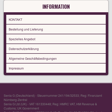
INFORMATION
KONTAKT
Bestellung und Lieferung
Spezielles Angebot
Datenschutzerklärung
Allgemeine Geschäftsbedingungen
Impressum
Senia G (Deutschland) - Steuernummer 241/194/32533; Reg: Finanzamt
Nürnberg-Zentral
Senia G Ltd (UK) - VAT 161330448; Reg: HMRC VAT, HM Revenue &
Customs; UK Government