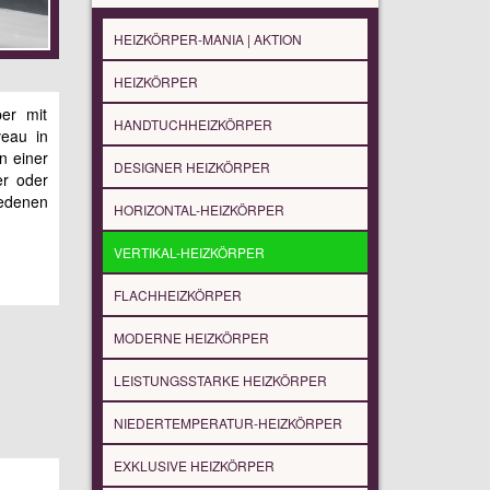
HEIZKÖRPER-MANIA | AKTION
HEIZKÖRPER
per mit
HANDTUCHHEIZKÖRPER
veau in
in einer
DESIGNER HEIZKÖRPER
er oder
iedenen
HORIZONTAL-HEIZKÖRPER
VERTIKAL-HEIZKÖRPER
FLACHHEIZKÖRPER
MODERNE HEIZKÖRPER
LEISTUNGSSTARKE HEIZKÖRPER
NIEDERTEMPERATUR-HEIZKÖRPER
EXKLUSIVE HEIZKÖRPER