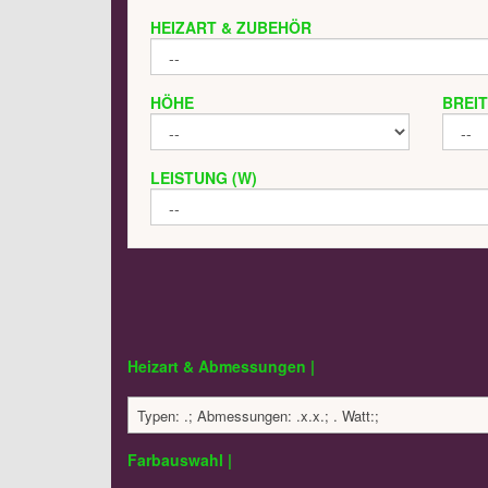
HEIZART & ZUBEHÖR
HÖHE
BREI
LEISTUNG (W)
Heizart & Abmessungen |
Typen: .; Abmessungen: .x.x.; . Watt:;
Farbauswahl |