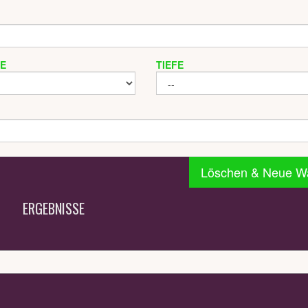
TE
TIEFE
Löschen & Neue W
ERGEBNISSE