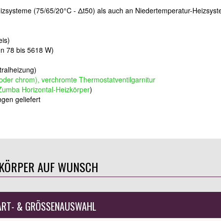
izsysteme (75/65/20°C - Δt50) als auch an Niedertemperatur-Heizsys
eis)
on 78 bis 5618 W)
ralheizung)
 oder chrom), verchromte Thermostatventilgarnitur
Zumba Horizontal-Heizkörper
)
gen geliefert
ZKÖRPER AUF WUNSCH
ART- & GRÖSSENAUSWAHL