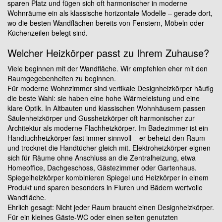
sparen Platz und fügen sich oft harmonischer in moderne
Wohnräume ein als klassische horizontale Modelle – gerade dort,
wo die besten Wandflächen bereits von Fenstern, Möbeln oder
Küchenzeilen belegt sind.
Welcher Heizkörper passt zu Ihrem Zuhause?
Viele beginnen mit der Wandfläche. Wir empfehlen eher mit den
Raumgegebenheiten zu beginnen.
Für moderne Wohnzimmer sind vertikale Designheizkörper häufig
die beste Wahl: sie haben eine hohe Wärmeleistung und eine
klare Optik. In Altbauten und klassischen Wohnhäusern passen
Säulenheizkörper und Gussheizkörper oft harmonischer zur
Architektur als moderne Flachheizkörper. Im Badezimmer ist ein
Handtuchheizkörper fast immer sinnvoll – er beheizt den Raum
und trocknet die Handtücher gleich mit. Elektroheizkörper eignen
sich für Räume ohne Anschluss an die Zentralheizung, etwa
Homeoffice, Dachgeschoss, Gästezimmer oder Gartenhaus.
Spiegelheizkörper kombinieren Spiegel und Heizkörper in einem
Produkt und sparen besonders in Fluren und Bädern wertvolle
Wandfläche.
Ehrlich gesagt: Nicht jeder Raum braucht einen Designheizkörper.
Für ein kleines Gäste-WC oder einen selten genutzten