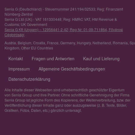
Senia G (Deutschland) - Steuernummer 241/194/32533; Reg: Finanzamt
Nürnberg-Zentral
Senia G Ltd (UK) - VAT 161330448; Reg: HMRC VAT, HM Revenue &
Customs; UK Government
Senia G Kft (Ungarn) – 12956441-2-42; Reg Nr: 01-09-711864, Fővárosi
Cégbíróság;
Austria
,
Belgium
,
Croatia
,
France
,
Germany
,
Hungary
,
Netherland
,
Romania
,
Sp
Kingdom
,
Other EU Countries
Kontakt
Fragen und Antworten
Kauf und Lieferung
Impressum
Allgemeine Geschäftsbedingungen
Datenschutzerklärung
Alle Inhalte dieser Webseiten sind urheberrechtlich geschützter Eigentum
von Senia Group und ihre Partner. Ohne schriftliche Genehmigung der Firma
Senia Group ist jegliche Form des Kopierens, der Weiterverbreitung, bzw. der
Veröffentlichung dieser Inhalte ganz oder auszugsweise (z. B. Texte, Bilder,
Grafiken, Fotos, Daten, etc.) gänzlich untersagt.