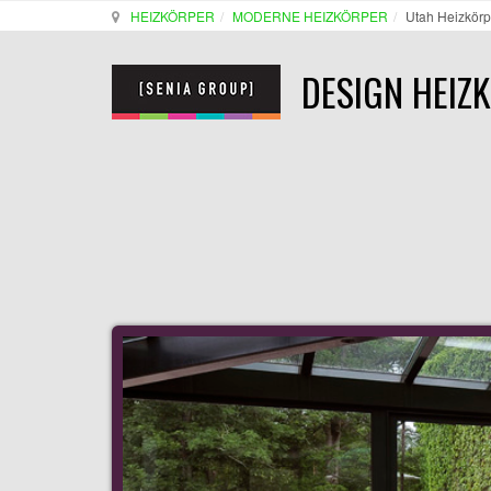
HEIZKÖRPER
MODERNE HEIZKÖRPER
Utah Heizkörp
DESIGN HEIZ