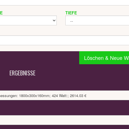
TE
TIEFE
Löschen & Neue W
ERGEBNISSE
bmessungen: 1800x300x160mm; 424 Watt:; 2614.03 €