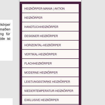
HEIZKÖRPER-MANIA | AKTION
HEIZKÖRPER
zkörper
HANDTUCHHEIZKÖRPER
enmaßen
ung für
DESIGNER HEIZKÖRPER
lde ist
HORIZONTAL-HEIZKÖRPER
VERTIKAL-HEIZKÖRPER
FLACHHEIZKÖRPER
MODERNE HEIZKÖRPER
LEISTUNGSSTARKE HEIZKÖRPER
NIEDERTEMPERATUR-HEIZKÖRPER
EXKLUSIVE HEIZKÖRPER