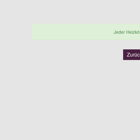
Jeder Heizkörp
Zurü