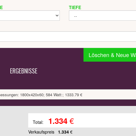
TE
TIEFE
Löschen & Neue W
ERGEBNISSE
messungen: 1800x420x60; 584 Watt:; 1333.79 €
€
1.334
Total:
Verkaufspreis
1.334
€