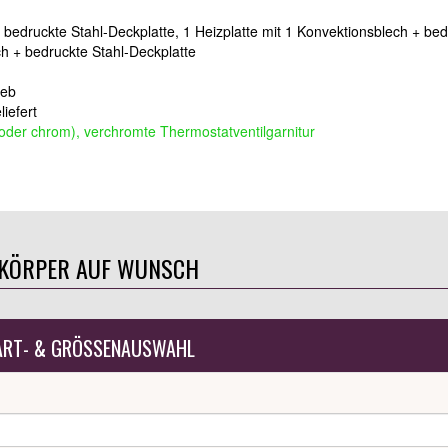
+ bedruckte Stahl-Deckplatte, 1 Heizplatte mit 1 Konvektionsblech + be
ch + bedruckte Stahl-Deckplatte
ieb
iefert
g oder chrom), verchromte Thermostatventilgarnitur
ZKÖRPER AUF WUNSCH
ART- & GRÖSSENAUSWAHL