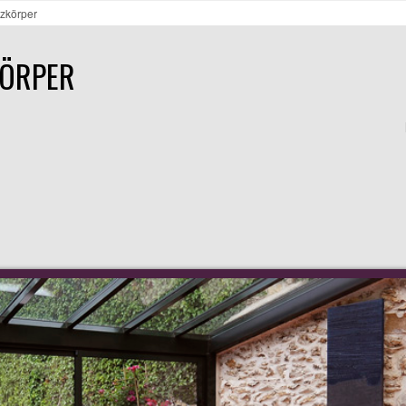
izkörper
KÖRPER