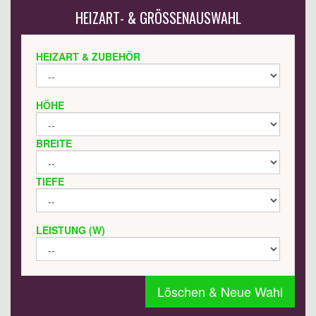
HEIZART- & GRÖSSENAUSWAHL
HEIZART & ZUBEHÖR
HÖHE
BREITE
TIEFE
LEISTUNG (W)
Löschen & Neue Wahl