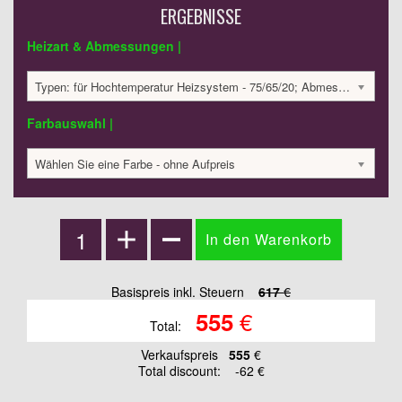
ERGEBNISSE
Heizart & Abmessungen |
Typen: für Hochtemperatur Heizsystem - 75/65/20; Abmessungen: 500x644x43 mm; 305 Watt:; 616.82 €
Farbauswahl |
Wählen Sie eine Farbe - ohne Aufpreis
Basispreis inkl. Steuern
617
€
€
555
Total:
Verkaufspreis
555
€
Total discount:
-62 €