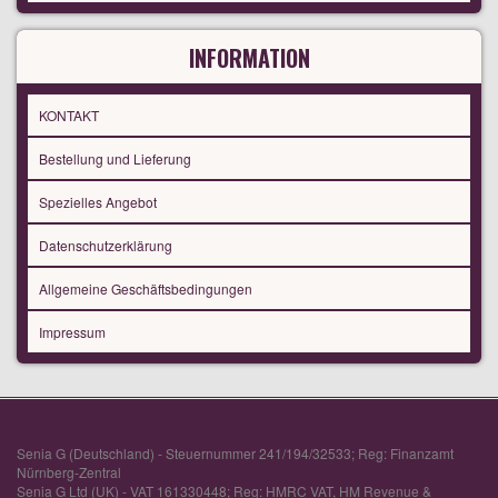
INFORMATION
KONTAKT
Bestellung und Lieferung
Spezielles Angebot
Datenschutzerklärung
Allgemeine Geschäftsbedingungen
Impressum
Senia G (Deutschland) - Steuernummer 241/194/32533; Reg: Finanzamt
Nürnberg-Zentral
Senia G Ltd (UK) - VAT 161330448; Reg: HMRC VAT, HM Revenue &