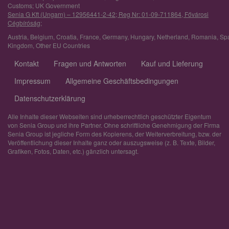
Customs; UK Government
Senia G Kft (Ungarn) – 12956441-2-42; Reg Nr: 01-09-711864, Fővárosi
Cégbíróság;
Austria
,
Belgium
,
Croatia
,
France
,
Germany
,
Hungary
,
Netherland
,
Romania
,
Sp
Kingdom
,
Other EU Countries
Kontakt
Fragen und Antworten
Kauf und Lieferung
Impressum
Allgemeine Geschäftsbedingungen
Datenschutzerklärung
Alle Inhalte dieser Webseiten sind urheberrechtlich geschützter Eigentum
von Senia Group und ihre Partner. Ohne schriftliche Genehmigung der Firma
Senia Group ist jegliche Form des Kopierens, der Weiterverbreitung, bzw. der
Veröffentlichung dieser Inhalte ganz oder auszugsweise (z. B. Texte, Bilder,
Grafiken, Fotos, Daten, etc.) gänzlich untersagt.