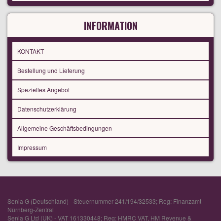
INFORMATION
KONTAKT
Bestellung und Lieferung
Spezielles Angebot
Datenschutzerklärung
Allgemeine Geschäftsbedingungen
Impressum
Senia G (Deutschland) - Steuernummer 241/194/32533; Reg: Finanzamt
Nürnberg-Zentral
Senia G Ltd (UK) - VAT 161330448; Reg: HMRC VAT, HM Revenue &