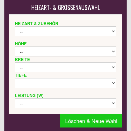
HEIZART- & GRÖSSENAUSWAHL
HEIZART & ZUBEHÖR
HÖHE
BREITE
TIEFE
LEISTUNG (W)
Löschen & Neue Wahl