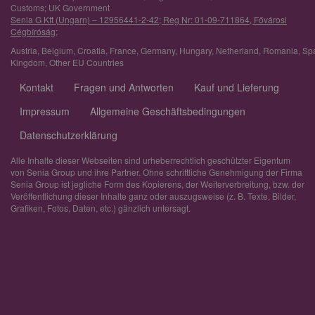
Customs; UK Government
Senia G Kft (Ungarn) – 12956441-2-42; Reg Nr: 01-09-711864, Fővárosi
Cégbíróság;
Austria
,
Belgium
,
Croatia
,
France
,
Germany
,
Hungary
,
Netherland
,
Romania
,
Sp
Kingdom
,
Other EU Countries
Kontakt
Fragen und Antworten
Kauf und Lieferung
Impressum
Allgemeine Geschäftsbedingungen
Datenschutzerklärung
Alle Inhalte dieser Webseiten sind urheberrechtlich geschützter Eigentum
von Senia Group und ihre Partner. Ohne schriftliche Genehmigung der Firma
Senia Group ist jegliche Form des Kopierens, der Weiterverbreitung, bzw. der
Veröffentlichung dieser Inhalte ganz oder auszugsweise (z. B. Texte, Bilder,
Grafiken, Fotos, Daten, etc.) gänzlich untersagt.