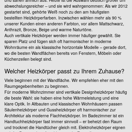
und sahen ähnlich aus. Heute ist die Auswahl deutlich größer unf
abwechslungsreicher – und sie wird wahrgenommen: Als wir 2012
gestartet sind, gehörte Weiß noch zu den am häufigsten
bestellten Heizkörperfarben. Inzwischen wählen mehr als 90 %
unserer Kunden einen anderen Farbton, vor allem Mattschwarz,
Anthrazit, Bronze, Beige und warme Naturtöne.
Auch vertikale Heizkörper werden immer häufiger gewählt. Sie
sparen Platz und fügen sich oft harmonischer in moderne
Wohnräume ein als klassische horizontale Modelle – gerade dort,
wo die besten Wandflächen bereits von Fenstern, Möbeln oder
Küchenzeilen belegt sind.
Welcher Heizkörper passt zu Ihrem Zuhause?
Viele beginnen mit der Wandfläche. Wir empfehlen eher mit den
Raumgegebenheiten zu beginnen.
Für moderne Wohnzimmer sind vertikale Designheizkörper häufig
die beste Wahl: sie haben eine hohe Wärmeleistung und eine
klare Optik. In Altbauten und klassischen Wohnhäusern passen
Säulenheizkörper und Gussheizkörper oft harmonischer zur
Architektur als moderne Flachheizkörper. Im Badezimmer ist ein
Handtuchheizkörper fast immer sinnvoll – er beheizt den Raum
und trocknet die Handtücher gleich mit. Elektroheizkörper eignen