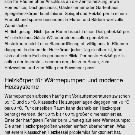
sich für Räume ohne Anschluss an die Zentralheizung, etwa
Homeoffice, Dachgeschoss, Gästezimmer oder Gartenhaus.
Spiegelheizkörper kombinieren Spiegel und Heizkörper in einem
Produkt und sparen besonders in Fluren und Bädern wertvolle
Wandfläche.
Ehrlich gesagt: Nicht jeder Raum braucht einen Designheizkörper.
Für ein kleines Gäste-WC oder einen selten genutzten
Abstellraum reicht eine Standardlösung oft völlig aus. In Räumen
dagegen, in denen der Heizkörper jeden Tag sichtbar ist, lohnt
sich auf jeden Fall ein genauerer Blick. Der beste Heizkörper ist
selten der teuerste – sondern der, der zum Raum, zum
Heizsystem und zum Alltag der Bewohner passt.
Heizkörper für Wärmepumpen und moderne
Heizsysteme
Wärmepumpen arbeiten häufig mit Vorlauftemperaturen zwischen
35 °C und 55 °C, klassische Heizungsanlagen dagegen mit 70 °C
bis 80 °C. Für denselben Raum kann deshalb ein Heizkörper
benötigt werden, der 50 % bis 100 % größer dimensioniert ist.
Einer der häufigsten Fehler beim Umstieg auf eine Wärmepumpe:
Die alten Heizkörpergrößen werden einfach übernommen. Was
mit einem klassischen Heizkessel problemlos funktioniert hat,