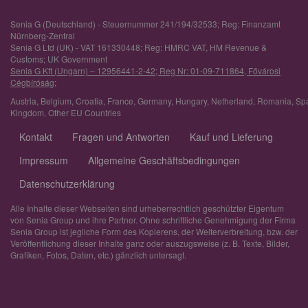
Senia G (Deutschland) - Steuernummer 241/194/32533; Reg: Finanzamt
Nürnberg-Zentral
Senia G Ltd (UK) - VAT 161330448; Reg: HMRC VAT, HM Revenue &
Customs; UK Government
Senia G Kft (Ungarn) – 12956441-2-42; Reg Nr: 01-09-711864, Fővárosi
Cégbíróság;
Austria
,
Belgium
,
Croatia
,
France
,
Germany
,
Hungary
,
Netherland
,
Romania
,
Sp
Kingdom
,
Other EU Countries
Kontakt
Fragen und Antworten
Kauf und Lieferung
Impressum
Allgemeine Geschäftsbedingungen
Datenschutzerklärung
Alle Inhalte dieser Webseiten sind urheberrechtlich geschützter Eigentum
von Senia Group und ihre Partner. Ohne schriftliche Genehmigung der Firma
Senia Group ist jegliche Form des Kopierens, der Weiterverbreitung, bzw. der
Veröffentlichung dieser Inhalte ganz oder auszugsweise (z. B. Texte, Bilder,
Grafiken, Fotos, Daten, etc.) gänzlich untersagt.