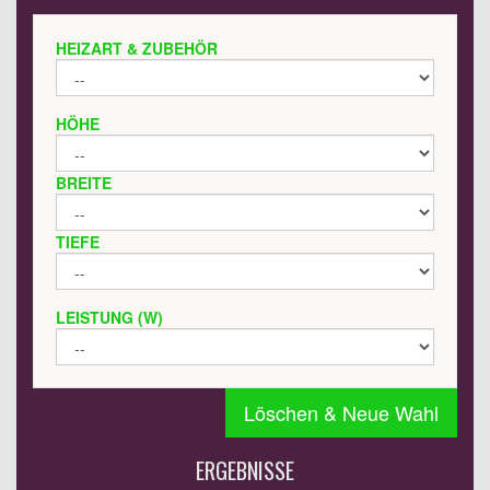
HEIZART & ZUBEHÖR
HÖHE
BREITE
TIEFE
LEISTUNG (W)
Löschen & Neue Wahl
ERGEBNISSE