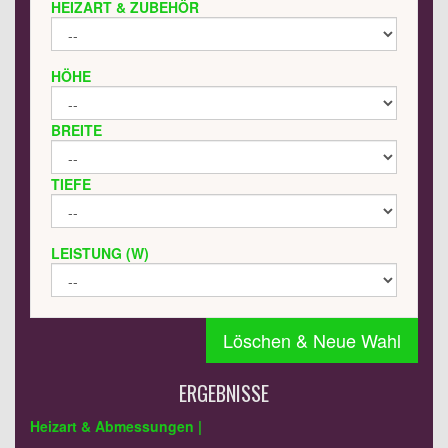
HEIZART & ZUBEHÖR
HÖHE
BREITE
TIEFE
LEISTUNG (W)
Löschen & Neue Wahl
ERGEBNISSE
Heizart & Abmessungen |