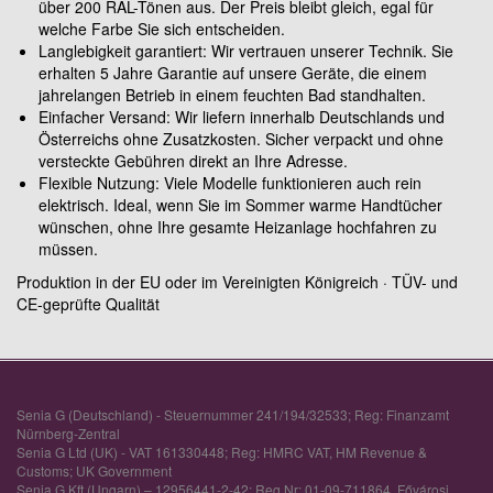
über 200 RAL-Tönen aus. Der Preis bleibt gleich, egal für
welche Farbe Sie sich entscheiden.
Langlebigkeit garantiert: Wir vertrauen unserer Technik. Sie
erhalten 5 Jahre Garantie auf unsere Geräte, die einem
jahrelangen Betrieb in einem feuchten Bad standhalten.
Einfacher Versand: Wir liefern innerhalb Deutschlands und
Österreichs ohne Zusatzkosten. Sicher verpackt und ohne
versteckte Gebühren direkt an Ihre Adresse.
Flexible Nutzung: Viele Modelle funktionieren auch rein
elektrisch. Ideal, wenn Sie im Sommer warme Handtücher
wünschen, ohne Ihre gesamte Heizanlage hochfahren zu
müssen.
Produktion in der EU oder im Vereinigten Königreich · TÜV- und
CE-geprüfte Qualität
Senia G (Deutschland) - Steuernummer 241/194/32533; Reg: Finanzamt
Nürnberg-Zentral
Senia G Ltd (UK) - VAT 161330448; Reg: HMRC VAT, HM Revenue &
Customs; UK Government
Senia G Kft (Ungarn) – 12956441-2-42; Reg Nr: 01-09-711864, Fővárosi