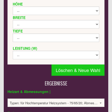
HÖHE
BREITE
TIEFE
LEISTUNG (W)
Löschen & Neue Wahl
ERGEBNISSE
Heizart & Abmessungen |
Typen: für Hochtemperatur Heizsystem - 75/65/20; Abmessungen: 640x200x30 mm; 124 Watt:; 528.56 €