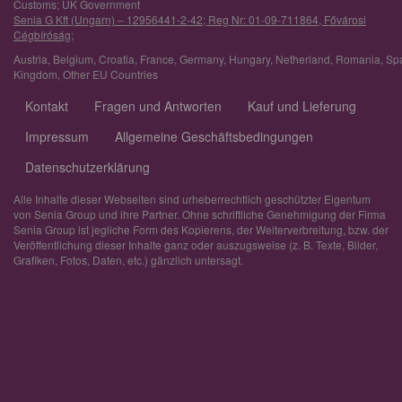
Customs; UK Government
Senia G Kft (Ungarn) – 12956441-2-42; Reg Nr: 01-09-711864, Fővárosi
Cégbíróság;
Austria
,
Belgium
,
Croatia
,
France
,
Germany
,
Hungary
,
Netherland
,
Romania
,
Sp
Kingdom
,
Other EU Countries
Kontakt
Fragen und Antworten
Kauf und Lieferung
Impressum
Allgemeine Geschäftsbedingungen
Datenschutzerklärung
Alle Inhalte dieser Webseiten sind urheberrechtlich geschützter Eigentum
von Senia Group und ihre Partner. Ohne schriftliche Genehmigung der Firma
Senia Group ist jegliche Form des Kopierens, der Weiterverbreitung, bzw. der
Veröffentlichung dieser Inhalte ganz oder auszugsweise (z. B. Texte, Bilder,
Grafiken, Fotos, Daten, etc.) gänzlich untersagt.