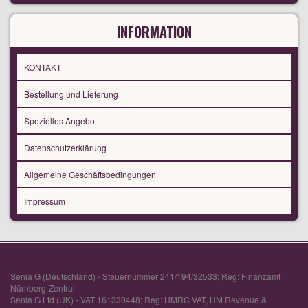
INFORMATION
KONTAKT
Bestellung und Lieferung
Spezielles Angebot
Datenschutzerklärung
Allgemeine Geschäftsbedingungen
Impressum
Senia G (Deutschland) - Steuernummer 241/194/32533; Reg: Finanzamt
Nürnberg-Zentral
Senia G Ltd (UK) - VAT 161330448; Reg: HMRC VAT, HM Revenue &