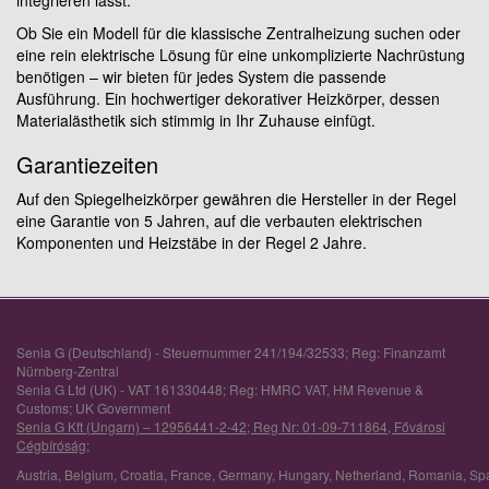
integrieren lässt.
Ob Sie ein Modell für die klassische Zentralheizung suchen oder
eine rein elektrische Lösung für eine unkomplizierte Nachrüstung
benötigen – wir bieten für jedes System die passende
Ausführung. Ein hochwertiger dekorativer Heizkörper, dessen
Materialästhetik sich stimmig in Ihr Zuhause einfügt.
Garantiezeiten
Auf den Spiegelheizkörper gewähren die Hersteller in der Regel
eine Garantie von 5 Jahren, auf die verbauten elektrischen
Komponenten und Heizstäbe in der Regel 2 Jahre.
Senia G (Deutschland) - Steuernummer 241/194/32533; Reg: Finanzamt
Nürnberg-Zentral
Senia G Ltd (UK) - VAT 161330448; Reg: HMRC VAT, HM Revenue &
Customs; UK Government
Senia G Kft (Ungarn) – 12956441-2-42; Reg Nr: 01-09-711864, Fővárosi
Cégbíróság;
Austria
,
Belgium
,
Croatia
,
France
,
Germany
,
Hungary
,
Netherland
,
Romania
,
Sp