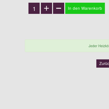
Jeder Heizkörp
Zurü