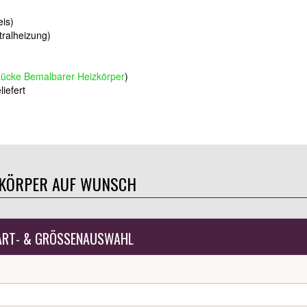
eis)
ralheizung)
ücke Bemalbarer Heizkörper
)
iefert
ZKÖRPER AUF WUNSCH
ART- & GRÖSSENAUSWAHL