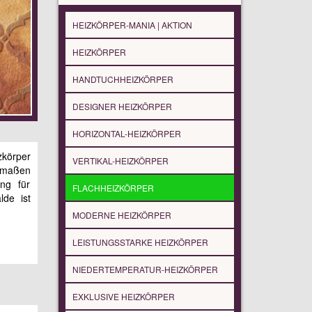
HEIZKÖRPER-MANIA | AKTION
HEIZKÖRPER
HANDTUCHHEIZKÖRPER
DESIGNER HEIZKÖRPER
HORIZONTAL-HEIZKÖRPER
zkörper
VERTIKAL-HEIZKÖRPER
enmaßen
ung für
FLACHHEIZKÖRPER
lde ist
MODERNE HEIZKÖRPER
LEISTUNGSSTARKE HEIZKÖRPER
NIEDERTEMPERATUR-HEIZKÖRPER
EXKLUSIVE HEIZKÖRPER