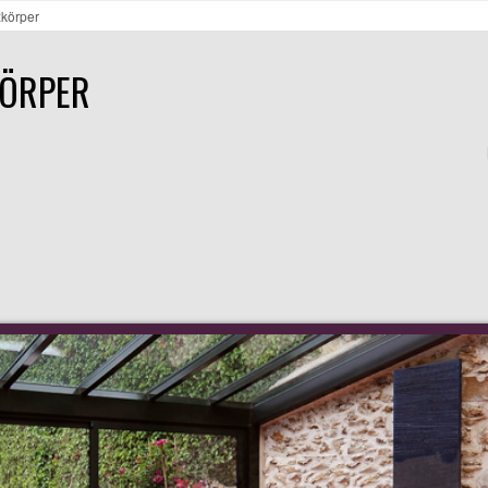
zkörper
KÖRPER