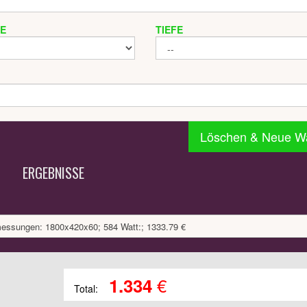
TE
TIEFE
Löschen & Neue W
ERGEBNISSE
messungen: 1800x420x60; 584 Watt:; 1333.79 €
€
1.334
Total: