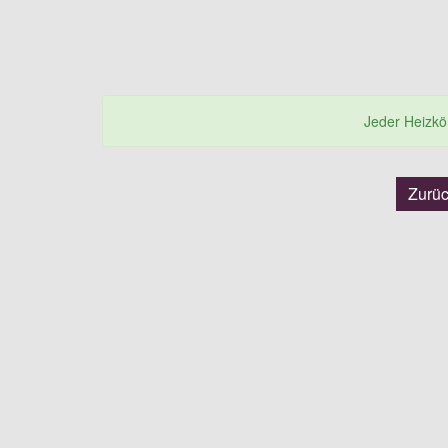
Jeder Heizkörp
Zurü