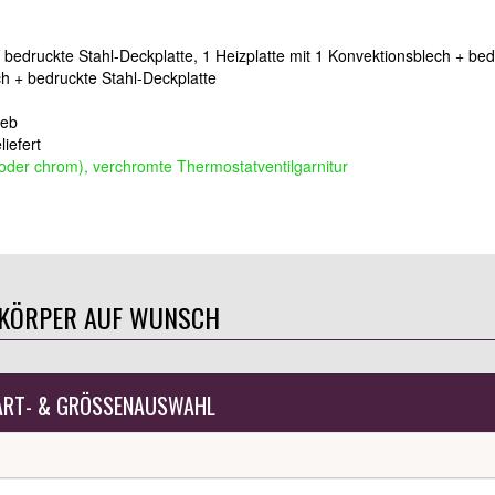
+ bedruckte Stahl-Deckplatte, 1 Heizplatte mit 1 Konvektionsblech + be
ch + bedruckte Stahl-Deckplatte
ieb
iefert
 oder chrom), verchromte Thermostatventilgarnitur
ZKÖRPER AUF WUNSCH
ART- & GRÖSSENAUSWAHL