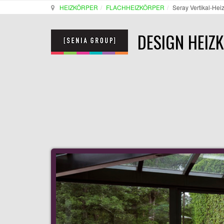
HEIZKÖRPER
FLACHHEIZKÖRPER
Seray Vertikal-Hei
DESIGN HEIZ