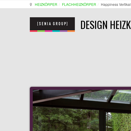
HEIZKÖRPER
FLACHHEIZKÖRPER
Happiness Vertika
DESIGN HEIZ