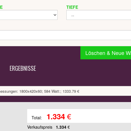
TE
TIEFE
Löschen & Neue W
ERGEBNISSE
messungen: 1800x420x60; 584 Watt:; 1333.79 €
€
1.334
Total:
Verkaufspreis
1.334
€