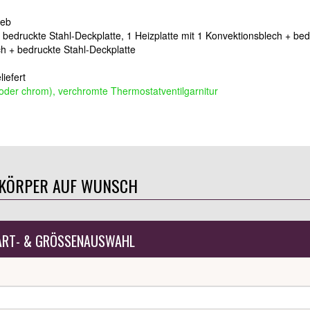
ieb
+ bedruckte Stahl-Deckplatte, 1 Heizplatte mit 1 Konvektionsblech + be
ch + bedruckte Stahl-Deckplatte
iefert
g oder chrom), verchromte Thermostatventilgarnitur
ZKÖRPER AUF WUNSCH
ART- & GRÖSSENAUSWAHL