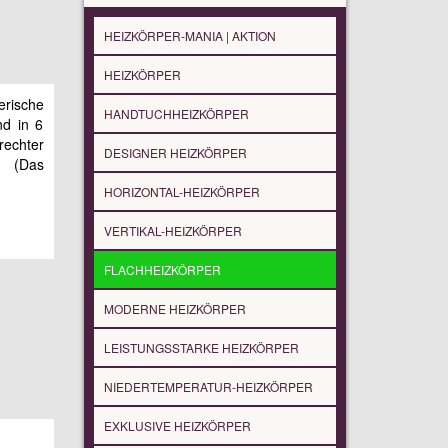
HEIZKÖRPER-MANIA | AKTION
HEIZKÖRPER
rische
HANDTUCHHEIZKÖRPER
nd in 6
rechter
DESIGNER HEIZKÖRPER
. (Das
HORIZONTAL-HEIZKÖRPER
VERTIKAL-HEIZKÖRPER
FLACHHEIZKÖRPER
MODERNE HEIZKÖRPER
LEISTUNGSSTARKE HEIZKÖRPER
NIEDERTEMPERATUR-HEIZKÖRPER
EXKLUSIVE HEIZKÖRPER