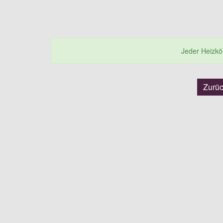
Jeder Heizkörp
Zurü