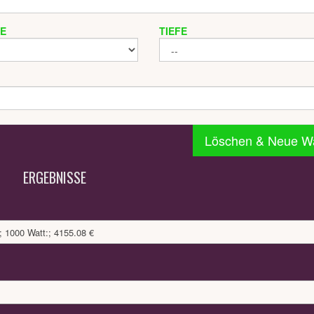
TE
TIEFE
Löschen & Neue W
ERGEBNISSE
 1000 Watt:; 4155.08 €