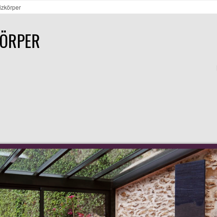
izkörper
KÖRPER