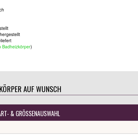
ich
tellt
hergestellt
iefert
 Badheizkörper
)
ZKÖRPER AUF WUNSCH
ART- & GRÖSSENAUSWAHL