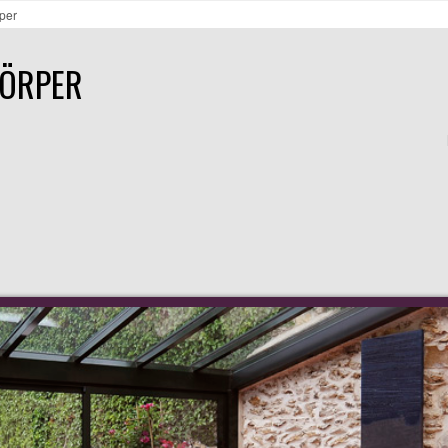
per
KÖRPER