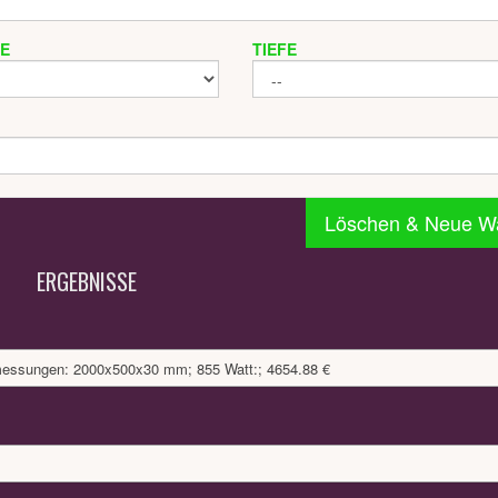
TE
TIEFE
Löschen & Neue W
ERGEBNISSE
bmessungen: 2000x500x30 mm; 855 Watt:; 4654.88 €