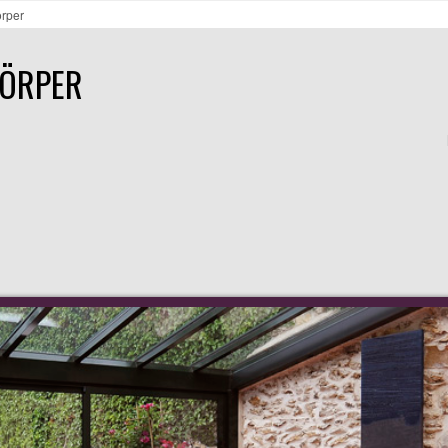
rper
KÖRPER