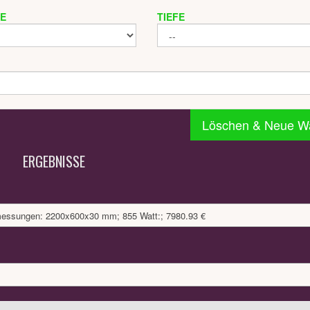
TE
TIEFE
Löschen & Neue W
ERGEBNISSE
bmessungen: 2200x600x30 mm; 855 Watt:; 7980.93 €