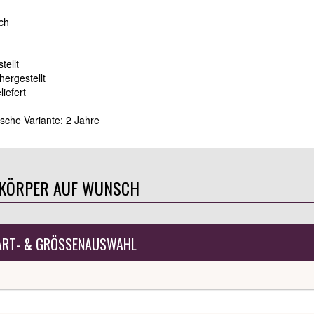
ich
tellt
hergestellt
iefert
sche Variante: 2 Jahre
ZKÖRPER AUF WUNSCH
ART- & GRÖSSENAUSWAHL