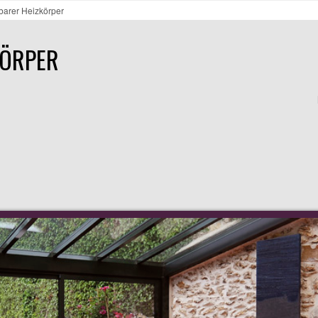
arer Heizkörper
KÖRPER