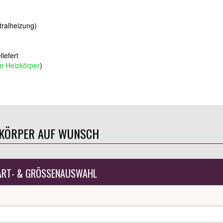
ralheizung)
iefert
e Heizkörper
)
ZKÖRPER AUF WUNSCH
ART- & GRÖSSENAUSWAHL