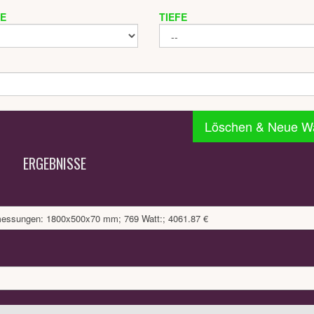
TE
TIEFE
Löschen & Neue W
ERGEBNISSE
bmessungen: 1800x500x70 mm; 769 Watt:; 4061.87 €