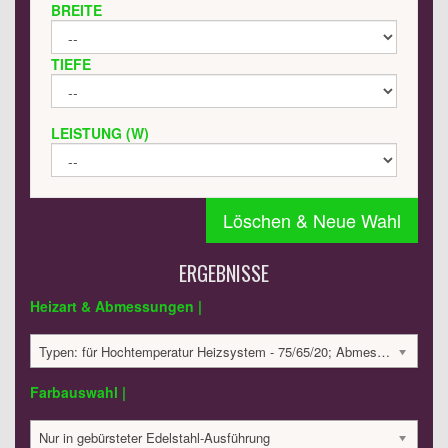
BREITE
TIEFE
LEISTUNG (W)
Löschen & Neue Wahl
ERGEBNISSE
Heizart & Abmessungen |
Typen: für Hochtemperatur Heizsystem - 75/65/20; Abmessungen: 450x850x50 mm; 305 Watt:; 2157.87 €
Farbauswahl |
Nur in gebürsteter Edelstahl-Ausführung