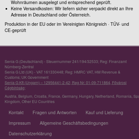
Wohnräumen ausgelegt und entsprechend geprüft.
Keine Versandkosten: Wir liefern sicher verpackt direkt an Ihre
Adresse in Deutschland oder Österreich.
Produktion in der EU oder im Vereinigten Königreich · TÜV- und
CE-geprüft
Senia G (Deutschland) - Steuernummer 241/194/32533; Reg: Finanzamt
Nürnberg-Zentral
Senia G Ltd (UK) - VAT 161330448; Reg: HMRC VAT, HM Revenue &
Customs; UK Government
Senia G Kft (Ungarn) – 12956441-2-42; Reg Nr: 01-09-711864, Fővárosi
Cégbíróság;
Austria
,
Belgium
,
Croatia
,
France
,
Germany
,
Hungary
,
Netherland
,
Romania
,
Sp
Kingdom
,
Other EU Countries
Kontakt
Fragen und Antworten
Kauf und Lieferung
Impressum
Allgemeine Geschäftsbedingungen
Datenschutzerklärung