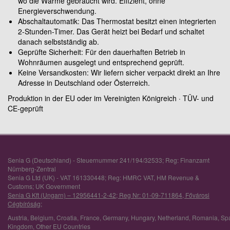
wo die Wärme gebraucht wird. Effizient, ohne
Energieverschwendung.
Abschaltautomatik: Das Thermostat besitzt einen integrierten
2-Stunden-Timer. Das Gerät heizt bei Bedarf und schaltet
danach selbstständig ab.
Geprüfte Sicherheit: Für den dauerhaften Betrieb in
Wohnräumen ausgelegt und entsprechend geprüft.
Keine Versandkosten: Wir liefern sicher verpackt direkt an Ihre
Adresse in Deutschland oder Österreich.
Produktion in der EU oder im Vereinigten Königreich · TÜV- und
CE-geprüft
Senia G (Deutschland) - Steuernummer 241/194/32533; Reg: Finanzamt
Nürnberg-Zentral
Senia G Ltd (UK) - VAT 161330448; Reg: HMRC VAT, HM Revenue &
Customs; UK Government
Senia G Kft (Ungarn) – 12956441-2-42; Reg Nr: 01-09-711864, Fővárosi
Cégbíróság;
Austria
,
Belgium
,
Croatia
,
France
,
Germany
,
Hungary
,
Netherland
,
Romania
,
Sp
Kingdom
,
Other EU Countries