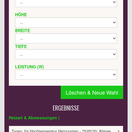
HÖHE
BREITE
TIEFE
LEISTUNG (W)
Löschen & Neue Wahl
ERGEBNISSE
Heizart & Abmessungen |
Typen: für Hochtemperatur Heizsystem - 75/65/20; Abmessungen: 2200x500x30 mm; 982 Watt:; 8164.39 €