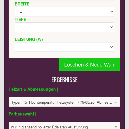
BREITE
TIEFE
LEISTUNG (W)
Löschen & Neue Wahl
ERGEBNISSE
Heizart & Abmessungen |
Typen: für Hochtemperatur Heizsystem - 75/65/20; Abmessungen: 1800x400x75 mm; 850 Watt:; 3943.86 €
Farbauswahl |
nur in glänzend polierter Edelstahl-Ausführung