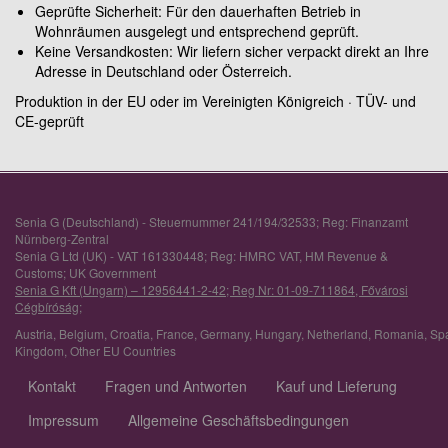
Geprüfte Sicherheit: Für den dauerhaften Betrieb in
Wohnräumen ausgelegt und entsprechend geprüft.
Keine Versandkosten: Wir liefern sicher verpackt direkt an Ihre
Adresse in Deutschland oder Österreich.
Produktion in der EU oder im Vereinigten Königreich · TÜV- und
CE-geprüft
Senia G (Deutschland) - Steuernummer 241/194/32533; Reg: Finanzamt
Nürnberg-Zentral
Senia G Ltd (UK) - VAT 161330448; Reg: HMRC VAT, HM Revenue &
Customs; UK Government
Senia G Kft (Ungarn) – 12956441-2-42; Reg Nr: 01-09-711864, Fővárosi
Cégbíróság;
Austria
,
Belgium
,
Croatia
,
France
,
Germany
,
Hungary
,
Netherland
,
Romania
,
Sp
Kingdom
,
Other EU Countries
Kontakt
Fragen und Antworten
Kauf und Lieferung
Impressum
Allgemeine Geschäftsbedingungen