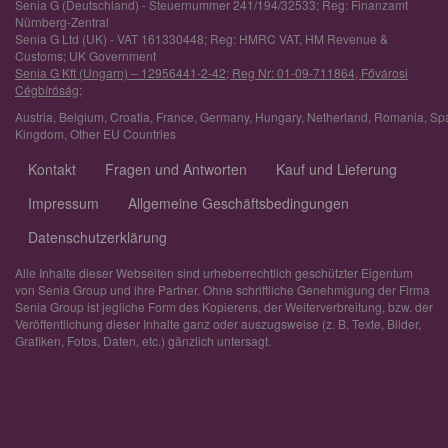
Senia G (Deutschland) - Steuernummer 241/194/32533; Reg: Finanzamt
Nürnberg-Zentral
Senia G Ltd (UK) - VAT 161330448; Reg: HMRC VAT, HM Revenue &
Customs; UK Government
Senia G Kft (Ungarn) – 12956441-2-42; Reg Nr: 01-09-711864, Fővárosi
Cégbíróság;
Austria
,
Belgium
,
Croatia
,
France
,
Germany
,
Hungary
,
Netherland
,
Romania
,
Sp
Kingdom
,
Other EU Countries
Kontakt
Fragen und Antworten
Kauf und Lieferung
Impressum
Allgemeine Geschäftsbedingungen
Datenschutzerklärung
Alle Inhalte dieser Webseiten sind urheberrechtlich geschützter Eigentum
von Senia Group und ihre Partner. Ohne schriftliche Genehmigung der Firma
Senia Group ist jegliche Form des Kopierens, der Weiterverbreitung, bzw. der
Veröffentlichung dieser Inhalte ganz oder auszugsweise (z. B. Texte, Bilder,
Grafiken, Fotos, Daten, etc.) gänzlich untersagt.