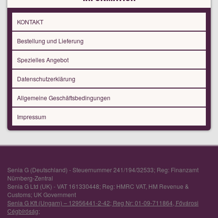
KONTAKT
Bestellung und Lieferung
Spezielles Angebot
Datenschutzerklärung
Allgemeine Geschäftsbedingungen
Impressum
Senia G (Deutschland) - Steuernummer 241/194/32533; Reg: Finanzamt
Nürnberg-Zentral
Senia G Ltd (UK) - VAT 161330448; Reg: HMRC VAT, HM Revenue &
Customs; UK Government
Senia G Kft (Ungarn) – 12956441-2-42; Reg Nr: 01-09-711864, Fővárosi
Cégbíróság;