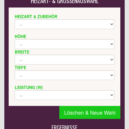
HEIZART- & GRÖSSENAUSWAHL
HEIZART & ZUBEHÖR
HÖHE
BREITE
TIEFE
LEISTUNG (W)
Löschen & Neue Wahl
ERGEBNISSE