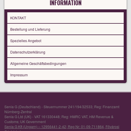
INFORMATION
KONTAKT
Bestellung und Lieferung
Spezielles Angebot
Datenschutzerklärung
Allgemeine Geschäftsbedingungen
Impressum
Senia G (Deutschland) - Steuernummer 241/194/32533; Reg: Finanzamt
Nürnberg-Zentral
Senia G Ltd (UK) - VAT 161330448; Reg: HMRC VAT, HM Revenue &
Customs; UK Government
Senia G Kft (Ungarn) – 12956441-2-42; Reg Nr: 01-09-711864, Fővárosi