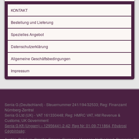
KONTAKT
Bestellung und Lieferung
Spezielles Angebot
Datenschutzerklärung
Allgemeine Geschäftsbedingungen
Impressum
Senia G (Deutschland) - Steuernummer 241/194/32533; Reg: Finanzamt
Nürnberg-Zentral
Senia G Ltd (UK) - VAT 161330448; Reg: HMRC VAT, HM Revenue &
Customs; UK Government
Senia G Kft (Ungarn) – 12956441-2-42; Reg Nr: 01-09-711864, Fővárosi
Cégbíróság;