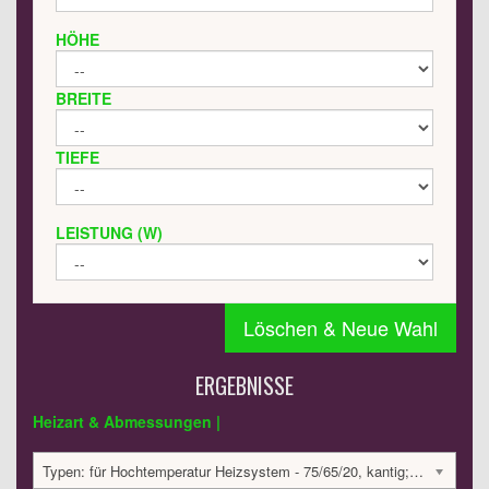
HÖHE
BREITE
TIEFE
LEISTUNG (W)
Löschen & Neue Wahl
ERGEBNISSE
Heizart & Abmessungen |
Typen: für Hochtemperatur Heizsystem - 75/65/20, kantig; Abmessungen: 1500x495x60 mm; 920 Watt:; 2102.33 €