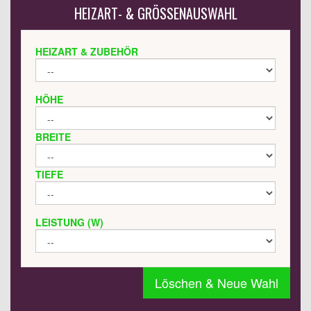
HEIZART- & GRÖSSENAUSWAHL
HEIZART & ZUBEHÖR
HÖHE
BREITE
TIEFE
LEISTUNG (W)
Löschen & Neue Wahl