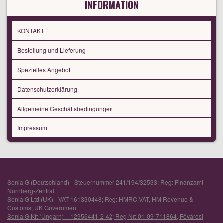
INFORMATION
KONTAKT
Bestellung und Lieferung
Spezielles Angebot
Datenschutzerklärung
Allgemeine Geschäftsbedingungen
Impressum
Senia G (Deutschland) - Steuernummer 241/194/32533; Reg: Finanzamt
Nürnberg-Zentral
Senia G Ltd (UK) - VAT 161330448; Reg: HMRC VAT, HM Revenue &
Customs; UK Government
Senia G Kft (Ungarn) – 12956441-2-42; Reg Nr: 01-09-711864, Fővárosi