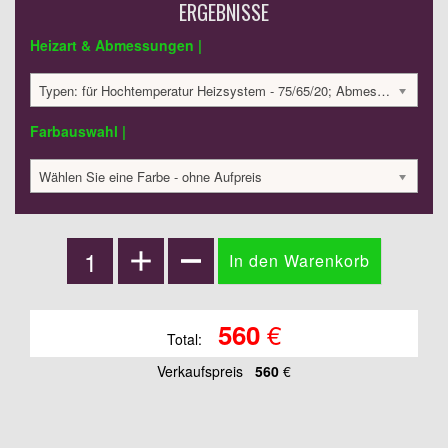
ERGEBNISSE
Heizart & Abmessungen |
Typen: für Hochtemperatur Heizsystem - 75/65/20; Abmessungen: 225x400x32 mm ; 110 Watt:; 560.29 €
Farbauswahl |
Wählen Sie eine Farbe - ohne Aufpreis
€
560
Total:
Verkaufspreis
560
€