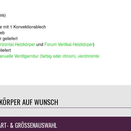
eis)
tte mit 1 Konvektionsblech
ieb
 geliefert
izontal-Heizkörper
und
Forum Vertikal-Heizkörper
)
iefert
nuelle Ventilgarnitur (farbig oder chrom), verchromte
ZKÖRPER AUF WUNSCH
ART- & GRÖSSENAUSWAHL