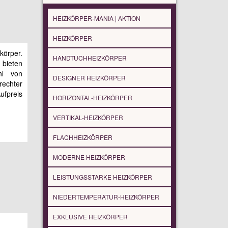
HEIZKÖRPER-MANIA | AKTION
HEIZKÖRPER
körper.
HANDTUCHHEIZKÖRPER
 bieten
hl von
DESIGNER HEIZKÖRPER
rechter
ufpreis
HORIZONTAL-HEIZKÖRPER
VERTIKAL-HEIZKÖRPER
FLACHHEIZKÖRPER
MODERNE HEIZKÖRPER
LEISTUNGSSTARKE HEIZKÖRPER
NIEDERTEMPERATUR-HEIZKÖRPER
EXKLUSIVE HEIZKÖRPER