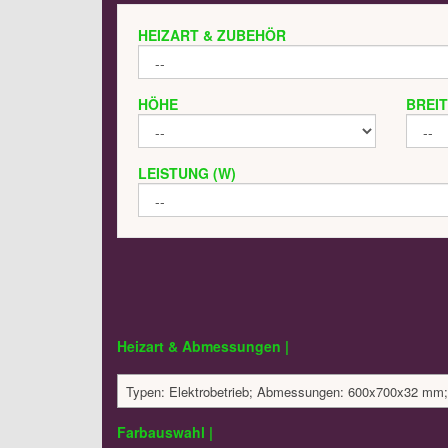
HEIZART & ZUBEHÖR
HÖHE
BREI
LEISTUNG (W)
Heizart & Abmessungen |
Typen: Elektrobetrieb; Abmessungen: 600x700x32 mm; 
Farbauswahl |