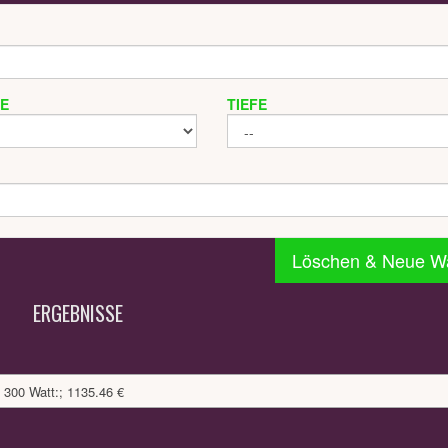
TE
TIEFE
Löschen & Neue W
ERGEBNISSE
300 Watt:; 1135.46 €