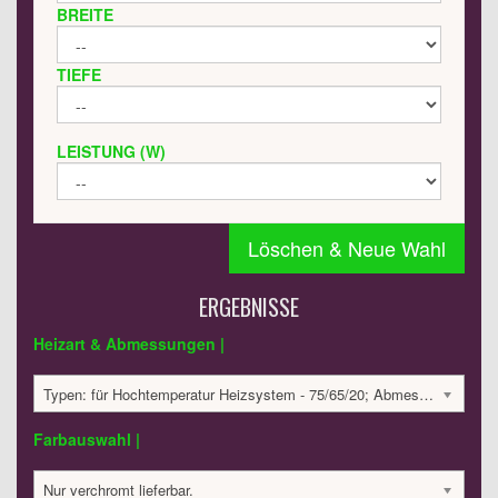
BREITE
TIEFE
LEISTUNG (W)
Löschen & Neue Wahl
ERGEBNISSE
Heizart & Abmessungen |
Typen: für Hochtemperatur Heizsystem - 75/65/20; Abmessungen: 807x450x35 mm; 250 Watt:; 1066.04 €
Farbauswahl |
Nur verchromt lieferbar.