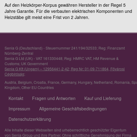
Auf den Heizkörper-Korpus gewähren Hersteller in der Regel 5
Jahre Garantie. Für die verbauten elektrischen Komponenten und
Heizstäbe gilt meist eine Frist von 2 Jahren.
Senia G (Deutschland) - Steuernummer 241/194/32533; Reg: Finanzamt
Nürnberg-Zentral
Senia G Ltd (UK) - VAT 161330448; Reg: HMRC VAT, HM Revenue &
Customs; UK Government
Senia G Kft (Ungarn) – 12956441-2-42; Reg Nr: 01-09-711864, Fővárosi
Cégbíróság;
Austria
,
Belgium
,
Croatia
,
France
,
Germany
,
Hungary
,
Netherland
,
Romania
,
Sp
Kingdom
,
Other EU Countries
Kontakt
Fragen und Antworten
Kauf und Lieferung
Impressum
Allgemeine Geschäftsbedingungen
Datenschutzerklärung
Alle Inhalte dieser Webseiten sind urheberrechtlich geschützter Eigentum
von Senia Group und ihre Partner. Ohne schriftliche Genehmigung der Firma