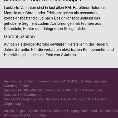
Lackierte Varianten sind in fast allen RAL-Farbtönen lieferbar.
Modelle aus Chrom oder Edelstahl gelten als besonders
korrosionsbeständig. Je nach Designkonzept umfasst das
gehobene Segment zudem Ausführungen mit Fronten aus
Naturstein, Kupfer oder integrierten Spiegelflächen.
Garantiezeiten
Auf den Heizkörper-Korpus gewähren Hersteller in der Regel 5
Jahre Garantie. Für die verbauten elektrischen Komponenten und
Heizstäbe gilt meist eine Frist von 2 Jahren.
Senia G (Deutschland) - Steuernummer 241/194/32533; Reg: Finanzamt
Nürnberg-Zentral
Senia G Ltd (UK) - VAT 161330448; Reg: HMRC VAT, HM Revenue &
Customs; UK Government
Senia G Kft (Ungarn) – 12956441-2-42; Reg Nr: 01-09-711864, Fővárosi
Cégbíróság;
Austria
,
Belgium
,
Croatia
,
France
,
Germany
,
Hungary
,
Netherland
,
Romania
,
Sp
Kingdom
,
Other EU Countries