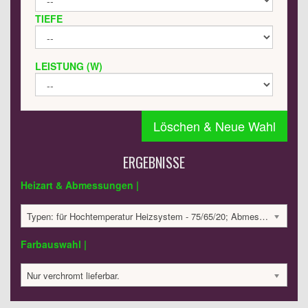
TIEFE
LEISTUNG (W)
Löschen & Neue Wahl
ERGEBNISSE
Heizart & Abmessungen |
Typen: für Hochtemperatur Heizsystem - 75/65/20; Abmessungen: 818x430x30 mm; 221 Watt:; 619.79 €
Farbauswahl |
Nur verchromt lieferbar.