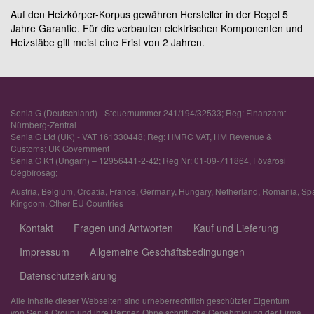
Auf den Heizkörper-Korpus gewähren Hersteller in der Regel 5
Jahre Garantie. Für die verbauten elektrischen Komponenten und
Heizstäbe gilt meist eine Frist von 2 Jahren.
Senia G (Deutschland) - Steuernummer 241/194/32533; Reg: Finanzamt
Nürnberg-Zentral
Senia G Ltd (UK) - VAT 161330448; Reg: HMRC VAT, HM Revenue &
Customs; UK Government
Senia G Kft (Ungarn) – 12956441-2-42; Reg Nr: 01-09-711864, Fővárosi
Cégbíróság;
Austria
,
Belgium
,
Croatia
,
France
,
Germany
,
Hungary
,
Netherland
,
Romania
,
Sp
Kingdom
,
Other EU Countries
Kontakt
Fragen und Antworten
Kauf und Lieferung
Impressum
Allgemeine Geschäftsbedingungen
Datenschutzerklärung
Alle Inhalte dieser Webseiten sind urheberrechtlich geschützter Eigentum
von Senia Group und ihre Partner. Ohne schriftliche Genehmigung der Firma