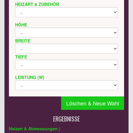
HEIZART & ZUBEHÖR
HÖHE
BREITE
TIEFE
LEISTUNG (W)
Löschen & Neue Wahl
ERGEBNISSE
Heizart & Abmessungen |