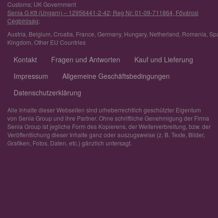
Customs; UK Government
Senia G Kft (Ungarn) – 12956441-2-42; Reg Nr: 01-09-711864, Fővárosi
Cégbíróság;
Austria
,
Belgium
,
Croatia
,
France
,
Germany
,
Hungary
,
Netherland
,
Romania
,
Sp
Kingdom
,
Other EU Countries
Kontakt
Fragen und Antworten
Kauf und Lieferung
Impressum
Allgemeine Geschäftsbedingungen
Datenschutzerklärung
Alle Inhalte dieser Webseiten sind urheberrechtlich geschützter Eigentum
von Senia Group und ihre Partner. Ohne schriftliche Genehmigung der Firma
Senia Group ist jegliche Form des Kopierens, der Weiterverbreitung, bzw. der
Veröffentlichung dieser Inhalte ganz oder auszugsweise (z. B. Texte, Bilder,
Grafiken, Fotos, Daten, etc.) gänzlich untersagt.