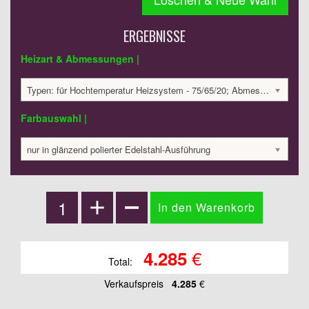
ERGEBNISSE
Heizart & Abmessungen |
Typen: für Hochtemperatur Heizsystem - 75/65/20; Abmessungen: 1800x400x75 mm; 850 Watt:; 4284.99 €
Farbauswahl |
nur in glänzend polierter Edelstahl-Ausführung
€
4.285
Total:
Verkaufspreis
4.285
€