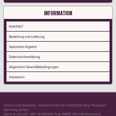
INFORMATION
KONTAKT
Bestellung und Lieferung
Spezielles Angebot
Datenschutzerklärung
Allgemeine Geschäftsbedingungen
Impressum
Senia G (Deutschland) - Steuernummer 241/194/32533; Reg: Finanzamt
Nürnberg-Zentral
Senia G Ltd (UK) - VAT 161330448; Reg: HMRC VAT, HM Revenue &