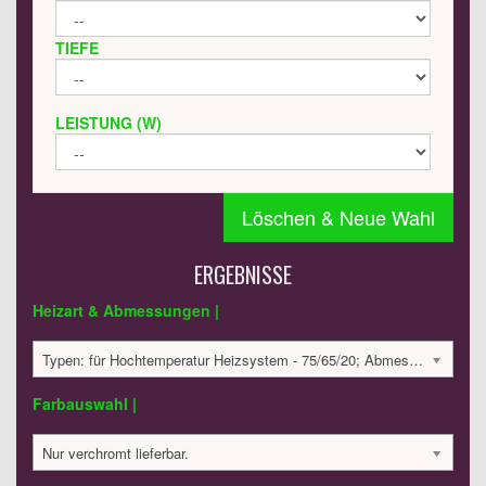
TIEFE
LEISTUNG (W)
Löschen & Neue Wahl
ERGEBNISSE
Heizart & Abmessungen |
Typen: für Hochtemperatur Heizsystem - 75/65/20; Abmessungen: 818x430x30 mm; 221 Watt:; 619.79 €
Farbauswahl |
Nur verchromt lieferbar.