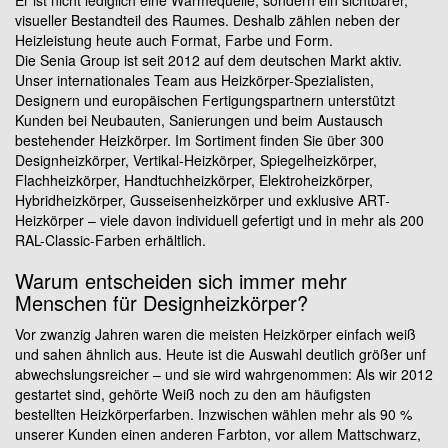
Er ist nicht lediglich eine Wärmequelle, sondern ein sichtbarer,
visueller Bestandteil des Raumes. Deshalb zählen neben der
Heizleistung heute auch Format, Farbe und Form.
Die Senia Group ist seit 2012 auf dem deutschen Markt aktiv.
Unser internationales Team aus Heizkörper-Spezialisten,
Designern und europäischen Fertigungspartnern unterstützt
Kunden bei Neubauten, Sanierungen und beim Austausch
bestehender Heizkörper. Im Sortiment finden Sie über 300
Designheizkörper, Vertikal-Heizkörper, Spiegelheizkörper,
Flachheizkörper, Handtuchheizkörper, Elektroheizkörper,
Hybridheizkörper, Gusseisenheizkörper und exklusive ART-
Heizkörper – viele davon individuell gefertigt und in mehr als 200
RAL-Classic-Farben erhältlich.
Warum entscheiden sich immer mehr
Menschen für Designheizkörper?
Vor zwanzig Jahren waren die meisten Heizkörper einfach weiß
und sahen ähnlich aus. Heute ist die Auswahl deutlich größer unf
abwechslungsreicher – und sie wird wahrgenommen: Als wir 2012
gestartet sind, gehörte Weiß noch zu den am häufigsten
bestellten Heizkörperfarben. Inzwischen wählen mehr als 90 %
unserer Kunden einen anderen Farbton, vor allem Mattschwarz,