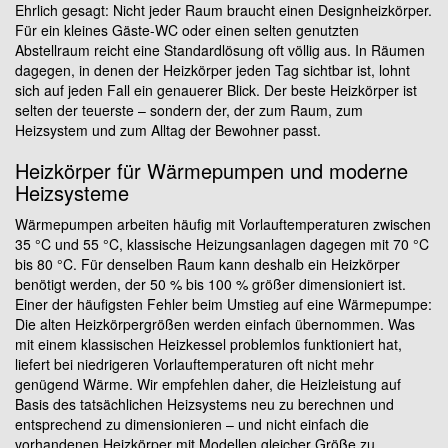
Ehrlich gesagt: Nicht jeder Raum braucht einen Designheizkörper.
Für ein kleines Gäste-WC oder einen selten genutzten
Abstellraum reicht eine Standardlösung oft völlig aus. In Räumen
dagegen, in denen der Heizkörper jeden Tag sichtbar ist, lohnt
sich auf jeden Fall ein genauerer Blick. Der beste Heizkörper ist
selten der teuerste – sondern der, der zum Raum, zum
Heizsystem und zum Alltag der Bewohner passt.
Heizkörper für Wärmepumpen und moderne
Heizsysteme
Wärmepumpen arbeiten häufig mit Vorlauftemperaturen zwischen
35 °C und 55 °C, klassische Heizungsanlagen dagegen mit 70 °C
bis 80 °C. Für denselben Raum kann deshalb ein Heizkörper
benötigt werden, der 50 % bis 100 % größer dimensioniert ist.
Einer der häufigsten Fehler beim Umstieg auf eine Wärmepumpe:
Die alten Heizkörpergrößen werden einfach übernommen. Was
mit einem klassischen Heizkessel problemlos funktioniert hat,
liefert bei niedrigeren Vorlauftemperaturen oft nicht mehr
genügend Wärme. Wir empfehlen daher, die Heizleistung auf
Basis des tatsächlichen Heizsystems neu zu berechnen und
entsprechend zu dimensionieren – und nicht einfach die
vorhandenen Heizkörper mit Modellen gleicher Größe zu