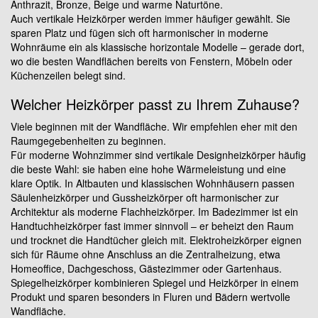
Anthrazit, Bronze, Beige und warme Naturtöne.
Auch vertikale Heizkörper werden immer häufiger gewählt. Sie
sparen Platz und fügen sich oft harmonischer in moderne
Wohnräume ein als klassische horizontale Modelle – gerade dort,
wo die besten Wandflächen bereits von Fenstern, Möbeln oder
Küchenzeilen belegt sind.
Welcher Heizkörper passt zu Ihrem Zuhause?
Viele beginnen mit der Wandfläche. Wir empfehlen eher mit den
Raumgegebenheiten zu beginnen.
Für moderne Wohnzimmer sind vertikale Designheizkörper häufig
die beste Wahl: sie haben eine hohe Wärmeleistung und eine
klare Optik. In Altbauten und klassischen Wohnhäusern passen
Säulenheizkörper und Gussheizkörper oft harmonischer zur
Architektur als moderne Flachheizkörper. Im Badezimmer ist ein
Handtuchheizkörper fast immer sinnvoll – er beheizt den Raum
und trocknet die Handtücher gleich mit. Elektroheizkörper eignen
sich für Räume ohne Anschluss an die Zentralheizung, etwa
Homeoffice, Dachgeschoss, Gästezimmer oder Gartenhaus.
Spiegelheizkörper kombinieren Spiegel und Heizkörper in einem
Produkt und sparen besonders in Fluren und Bädern wertvolle
Wandfläche.