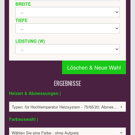
BREITE
TIEFE
LEISTUNG (W)
Löschen & Neue Wahl
ERGEBNISSE
Heizart & Abmessungen |
Typen: für Hochtemperatur Heizsystem - 75/65/20; Abmessungen: 639x450x32 mm; 303 Watt:; 584.09 €
Farbauswahl |
Wählen Sie eine Farbe - ohne Aufpreis