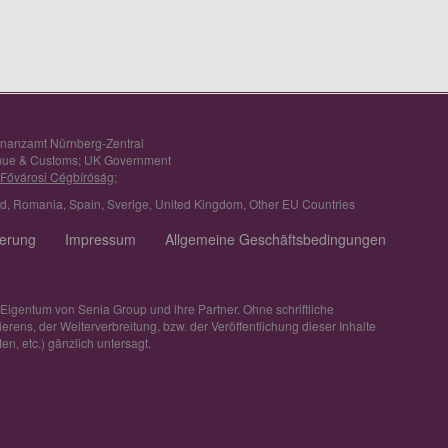
inanzamt Nürnberg-Zentral
nue & Customs; UK Government
 Fővárosi Cégbíróság;
nd
,
Romania
,
Spain
,
Sverige
,
United Kingdom
,
Other EU Countries
ferung
Impressum
Allgemeine Geschäftsbedingungen
 Eigentum von Senia Group und ihre Partner. Ohne schriftliche
ens, der Weiterverbreitung, bzw. der Veröffentlichung dieser Inhalte
en, etc.) gänzlich untersagt.