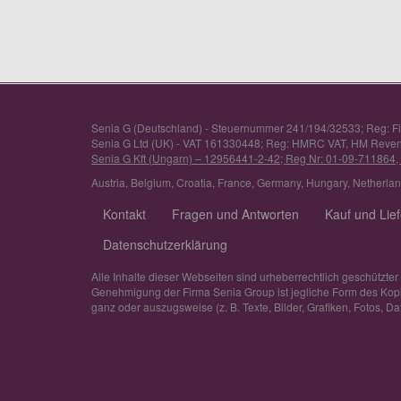
Senia G (Deutschland) - Steuernummer 241/194/32533; Reg: F
Senia G Ltd (UK) - VAT 161330448; Reg: HMRC VAT, HM Reve
Senia G Kft (Ungarn) – 12956441-2-42; Reg Nr: 01-09-711864,
Austria
,
Belgium
,
Croatia
,
France
,
Germany
,
Hungary
,
Netherla
Kontakt
Fragen und Antworten
Kauf und Lie
Datenschutzerklärung
Alle Inhalte dieser Webseiten sind urheberrechtlich geschützter
Genehmigung der Firma Senia Group ist jegliche Form des Kopier
ganz oder auszugsweise (z. B. Texte, Bilder, Grafiken, Fotos, Dat