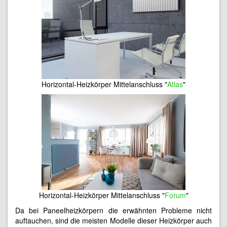
Horizontal-Heizkörper Mittelanschluss "
Atlas
"
Horizontal-Heizkörper Mittelanschluss "
Forum
"
Da bei Paneelheizkörpern die erwähnten Probleme nicht
auftauchen, sind die meisten Modelle dieser Heizkörper auch