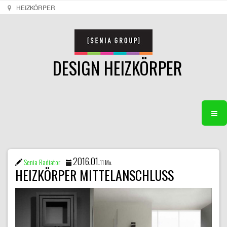
HEIZKÖRPER
DESIGN HEIZKÖRPER
2016.01.
Senia Radiator
11 Mo.
HEIZKÖRPER MITTELANSCHLUSS