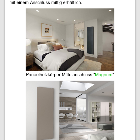
mit einem Anschluss mittig erhältlich.
Paneelheizkörper Mittelanschluss "
Magnum
"