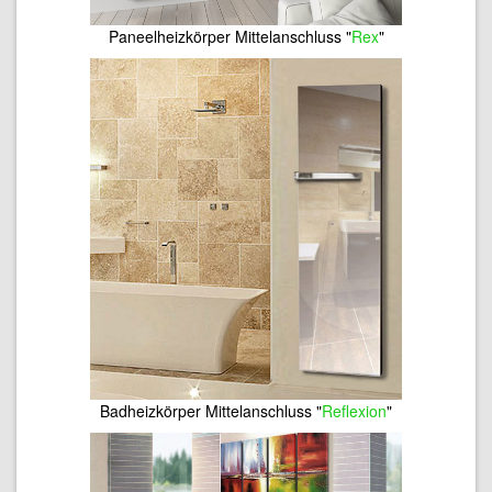
Paneelheizkörper Mittelanschluss "
Rex
"
Badheizkörper Mittelanschluss "
Reflexion
"