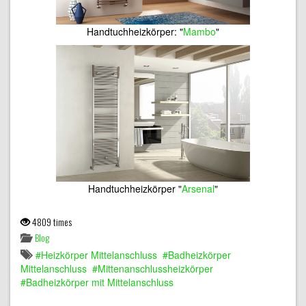
Handtuchheizkörper: "
Mambo
"
Handtuchheizkörper "
Arsenal
"
4809 times
Blog
Heizkörper Mittelanschluss
Badheizkörper
Mittelanschluss
Mittenanschlussheizkörper
Badheizkörper mit Mittelanschluss