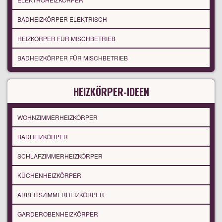
BADHEIZKÖRPER ELEKTRISCH
HEIZKÖRPER FÜR MISCHBETRIEB
BADHEIZKÖRPER FÜR MISCHBETRIEB
HEIZKÖRPER-IDEEN
WOHNZIMMERHEIZKÖRPER
BADHEIZKÖRPER
SCHLAFZIMMERHEIZKÖRPER
KÜCHENHEIZKÖRPER
ARBEITSZIMMERHEIZKÖRPER
GARDEROBENHEIZKÖRPER