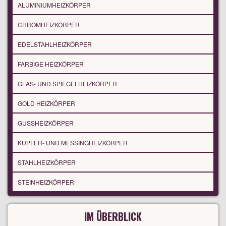
ALUMINIUMHEIZKÖRPER
CHROMHEIZKÖRPER
EDELSTAHLHEIZKÖRPER
FARBIGE HEIZKÖRPER
GLAS- UND SPIEGELHEIZKÖRPER
GOLD HEIZKÖRPER
GUSSHEIZKÖRPER
KUPFER- UND MESSINGHEIZKÖRPER
STAHLHEIZKÖRPER
STEINHEIZKÖRPER
IM ÜBERBLICK