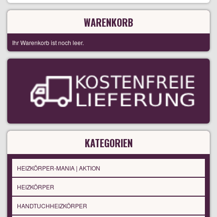
WARENKORB
Ihr Warenkorb ist noch leer.
KATEGORIEN
HEIZKÖRPER-MANIA | AKTION
HEIZKÖRPER
HANDTUCHHEIZKÖRPER