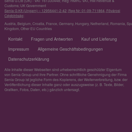
Senia G Ltd (UK) - VAT 161330448; Reg: HMRC VAT, HM Revenue &
Customs; UK Government
Senia G Kft (Ungarn) – 12956441-2-42; Reg Nr: 01-09-711864, Fővárosi
Cégbíróság;
Austria
,
Belgium
,
Croatia
,
France
,
Germany
,
Hungary
,
Netherland
,
Romania
,
Sp
Kingdom
,
Other EU Countries
Kontakt
Fragen und Antworten
Kauf und Lieferung
Impressum
Allgemeine Geschäftsbedingungen
Datenschutzerklärung
Alle Inhalte dieser Webseiten sind urheberrechtlich geschützter Eigentum
von Senia Group und ihre Partner. Ohne schriftliche Genehmigung der Firma
Senia Group ist jegliche Form des Kopierens, der Weiterverbreitung, bzw. der
Veröffentlichung dieser Inhalte ganz oder auszugsweise (z. B. Texte, Bilder,
Grafiken, Fotos, Daten, etc.) gänzlich untersagt.